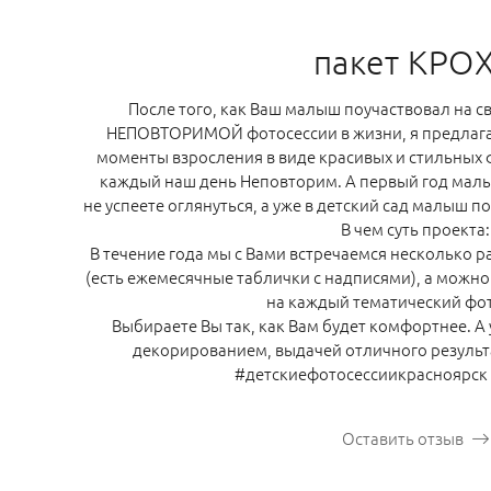
пакет КРО
После того, как Ваш малыш поучаствовал на 
НЕПОВТОРИМОЙ фотосессии в жизни, я предлага
моменты взросления в виде красивых и стильных ф
каждый наш день Неповторим. А первый год малы
не успеете оглянуться, а уже в детский сад малыш 
В чем суть проекта:
В течение года мы с Вами встречаемся несколько ра
(есть ежемесячные таблички с надписями), а можно 
на каждый тематический фо
Выбираете Вы так, как Вам будет комфортнее. А
декорированием, выдачей отличного резуль
#детскиефотосессиикрасноярск
Оставить отзыв