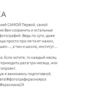
ХА
своей САМОЙ Первой, самой
ю Вам сохранить и остальные
отографий. Ведь по сути, даже
ша просто про-ле-та-ет махом,
пошел…, а там и школа, институт…
з. Если хотите, то каждый месяц
приходить раз в три месяца, или
топроект.
 уж я занимаюсь подготовкой,
тата!#фотографкрасноярск
 #красмама24